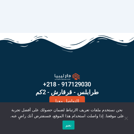
+218 - 917129030
طرابلس - قرقارش - 2كم
التواصل معنا
X
I
نحن نستخدم ملفات تعريف الارتباط لضمان حصولك على أفضل تجربة
-
n
على موقعنا. إذا واصلت استخدام هذا الموقع، فسنفترض أنك راضٍ عنه.
t
s
© كل الحقوق محفوظة 2026
نعم
w
t