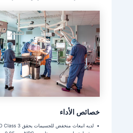
خصائص الأداء
لديه انبعاث منخفض للجسيمات يحقق ISO Class 3 لكل ISO 14644-1 باستخدام Chicago Metallic ® BarrierGrid ® لتحسين نظافة الهواء