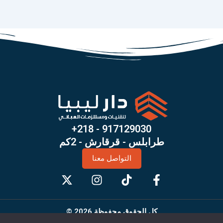
+218 - 917129030
طرابلس - قرقارش - 2كم
التواصل معنا
X
I
T
F
-
n
i
a
t
s
k
c
w
t
t
e
© كل الحقوق محفوظة 2026
i
a
o
b