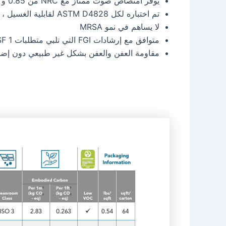
يوفر امتصاص صوت ممتاز مع NRC من 0.85 و CAC حتى 35 يعزز بيئة الشفاء
تم اختباره لكل ASTM D4828 لقابلية الغسيل ، ASTM D2486 لمقاومة الفرك ، و ASTM D1308 للمقاومة الكيميائية
لا يساهم في نمو MRSA
متوافق مع إرشادات FGI التي تلبي متطلبات PSF 1 لبلاط السقف في المناطق شبه المقيدة
مقاومة العفن والعفن بشكل غير طبيعي دون إض