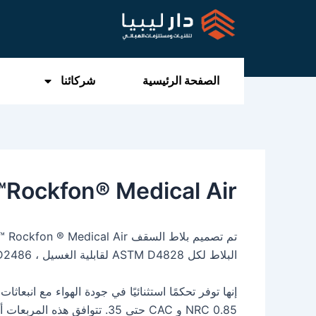
خطي
لى
لمحتوى
الصفحة الرئيسية
شركائنا
Rockfon® Medical Air™
تم 
البلاط لكل ASTM D4828 لقابلية الغسيل ، ASTM D2486 لمقاومة الفرك ، و ASTM D1308 للمقاومة الكيميائية.
NRC 0.85 و CAC حتى 35. تتوافق هذه المربعات أيضًا مع إرشادات FGI التي تلبي متطلبات 1PSF للمناطق شبه المقيدة.