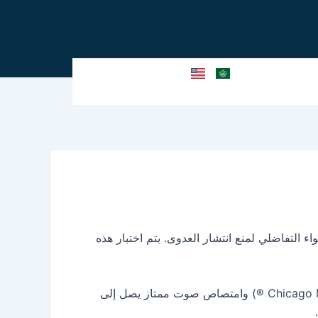
 يلزم ضغط الهواء التفاضلي لمنع انتشار العدوى. يتم اختبار هذه
إنها توفر تحكمًا استثنائيًا في جودة الهواء مع انبعاثات جسيمات منخفضة (ISO Class 3 باستخدام Chicago Metallic ® BarrierGrid ®) وامتصاص صوت ممتاز يصل إلى