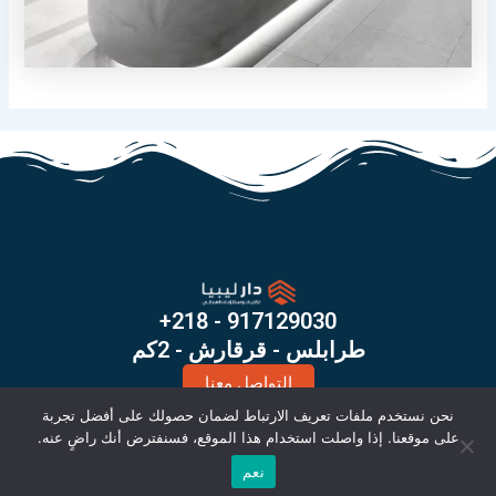
+218 - 917129030
طرابلس - قرقارش - 2كم
التواصل معنا
X
I
نحن نستخدم ملفات تعريف الارتباط لضمان حصولك على أفضل تجربة
-
n
على موقعنا. إذا واصلت استخدام هذا الموقع، فسنفترض أنك راضٍ عنه.
t
s
© كل الحقوق محفوظة 2026
نعم
w
t